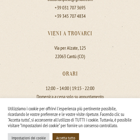
+39 031 707 3695
+39 345 707 4834
VIENI A TROVARCI
Via per Alzate, 125
22063 Cantù (CO)
ORARI
12:00 – 14:00 | 19:15 - 22:00
Domenica a cena solo su appuntamento
Lunedì chiuso
Utilizziamo i cookie per offrirvi l'esperienza più pertinente possibile,
ricordando le vostre preferenze e le vostre visite ripetute. Facendo clic su
"Accetta tutto", si acconsente all'utilizzo di TUTTI i cookie. Tuttavia, è possibile
visitare "Impostazioni dei cookie" per fornire un consenso controllato.
©
2026
Trattoria Riposo - P.IVA 03473320137. All rights reserved.
Powered by
3Bit
.
Impostazioni dei cookie
Accetta tutto