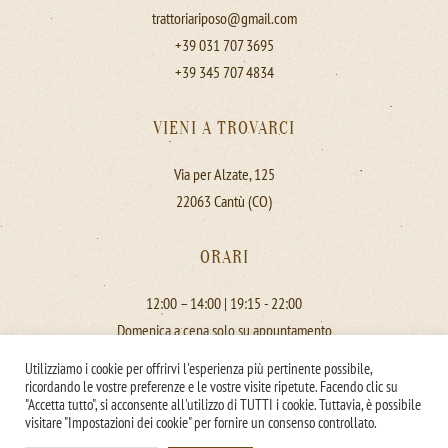
trattoriariposo@gmail.com
+39 031 707 3695
+39 345 707 4834
VIENI A TROVARCI
Via per Alzate, 125
22063 Cantù (CO)
ORARI
12:00 – 14:00 | 19:15 - 22:00
Domenica a cena solo su appuntamento
Lunedì chiuso
Utilizziamo i cookie per offrirvi l'esperienza più pertinente possibile,
ricordando le vostre preferenze e le vostre visite ripetute. Facendo clic su
"Accetta tutto", si acconsente all'utilizzo di TUTTI i cookie. Tuttavia, è possibile
visitare "Impostazioni dei cookie" per fornire un consenso controllato.
©
2026
Trattoria Riposo - P.IVA 03473320137. All rights reserved.