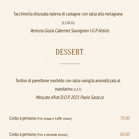
Tacchinella disossata ripiena di castagne con salsa alla melagrana
(1,7,10,12)
Venezia Giulia Cabernet Sauvignon I.G.P. Altùris
DESSERT
Tortino di panettone morbido con salsa vaniglia aromatizzata al
mandarino
(1,3,7)
Moscato d’Asti D.O.P. 2021 Paolo Saracco
Costo a persona
70.00
(Vini Acqua e Caffè inclusi)
Costo a persona
60.00
(Vini e bevande esclusi)