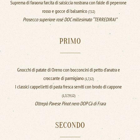
Suprema di faraona farcita di salsiccia nostrana con falde di peperone
rosso e gocce di balsamico
(7,12)
Prosecco superiore rosé DOC millesimato “TERREDIRAI”
PRIMO
Gnocchi di patate di Oreno con bocconcini di petto d’anatra e
croccante di parmigiano
(1,7,12)
I classici cappelletti di pasta fresca serviti con brodo di cappone
(1,3,7,9,12)
Oltrepò Pavese Pinot nero DOP Cà di Frara
SECONDO