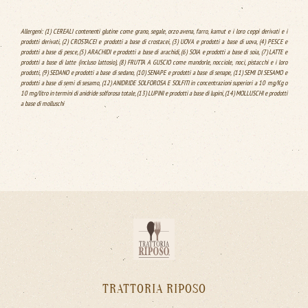
Allergeni: (1) CEREALI contenenti glutine come grano, segale, orzo avena, farro, kamut e i loro ceppi derivati e i
prodotti derivati, (2) CROSTACEI e prodotti a base di crostacei, (3) UOVA e prodotti a base di uova, (4) PESCE e
prodotti a base di pesce, (5) ARACHIDI e prodotti a base di arachidi, (6) SOIA e prodotti a base di soia, (7) LATTE e
prodotti a base di latte (incluso lattosio), (8) FRUTTA A GUSCIO come mandorle, nocciole, noci, pistacchi e i loro
prodotti, (9) SEDANO e prodotti a base di sedano, (10) SENAPE e prodotti a base di senape, (11) SEMI DI SESAMO e
prodotti a base di semi di sesamo, (12) ANIDRIDE SOLFOROSA E SOLFITI in concentrazioni superiori a 10 mg/Kg o
10 mg/litro in termini di anidride solforosa totale, (13) LUPINI e prodotti a base di lupini, (14) MOLLUSCHI e prodotti
a base di molluschi
TRATTORIA RIPOSO